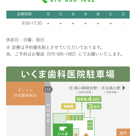
診療時間
月
火
水
木
金
土
日
9:00-17:30
●
●
●
●
●
●
/
休診日：日曜、祝日
※ 診療は予約優先制とさせていただいております。
尚、ご予約はお電話（075-605-1082）にてお願いいたします。