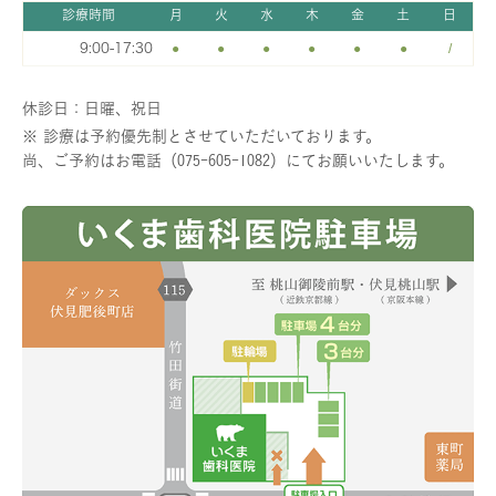
診療時間
月
火
水
木
金
土
日
9:00-17:30
●
●
●
●
●
●
/
休診日：日曜、祝日
※ 診療は予約優先制とさせていただいております。
尚、ご予約はお電話（075-605-1082）にてお願いいたします。